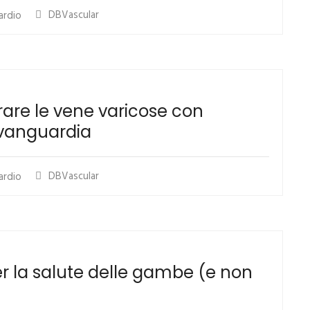
DBVascular
ardio
rare le vene varicose con
avanguardia
DBVascular
ardio
er la salute delle gambe (e non